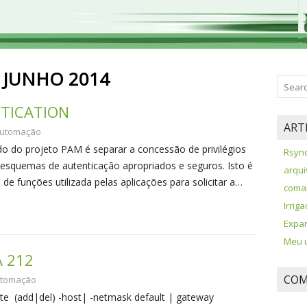
:
JUNHO 2014
NTICATION
ART
utomação
do do projeto PAM é separar a concessão de privilégios
Rsync
 esquemas de autenticação apropriados e seguros. Isto é
arqui
de funções utilizada pelas aplicações para solicitar a…
coman
Irrig
Expan
Meu u
 212
COM
tomação
ute (add|del) -host| -netmask default | gateway