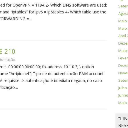
used for OpenVPN = 1194 2- Which DNS software are used:
Sete
d “iptables” for ipv6 = ip6tables 4- Which table use the
Agost
d FORWARDING =…
Maio 
Maio 
Abril
Deze
E 210
Maio 
Fever
tomação
Deze
et 00:00:00:00:00:00; fix-address 10.1.0.3; } option
Nove
me “Arripio.net”; Tipo de de autenticação PAM account
 requisite -> autenticação é imediata negada, no caso
Sete
enticação…
Julho
Junho
Maio 
“LI
RES