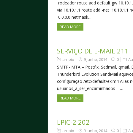
rodeador route add default gw 10.10.1.1
via 10.10.1.1 route add -net 10.10.1.1 
0.0.0.0 netmask…
READ MORE
SERVIÇO DE E-MAIL 211
arripio
9 Junho, 2014
0
Au
SMTP- MTA – Postfix, Sedmail, qmail
Thunderbird Evolution SendMail aquivos
configuração /etc/default/exim4 Alias 
usuários_a_ser_encaminhados …
READ MORE
LPIC-2 202
arripio
9 Junho, 2014
0
Au