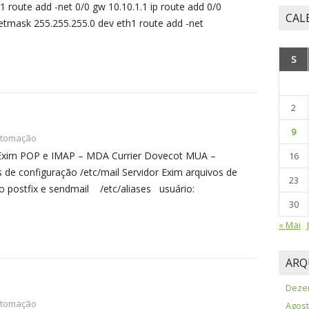
 route add -net 0/0 gw 10.10.1.1 ip route add 0/0
CAL
netmask 255.255.255.0 dev eth1 route add -net
S
2
9
tomação
, Exim POP e IMAP – MDA Currier Dovecot MUA –
16
 de configuração /etc/mail Servidor Exim arquivos de
23
no postfix e sendmail /etc/aliases usuário:
30
« Mai
ARQ
Deze
tomação
Agost