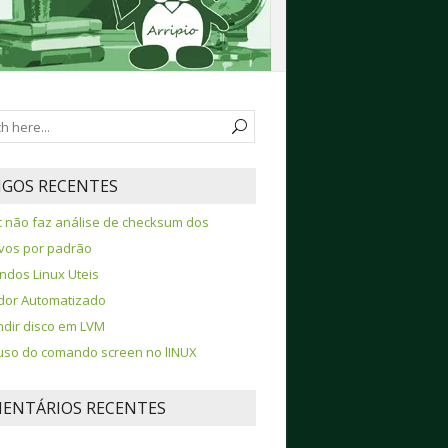
IGOS RECENTES
 não faz análise de checksum dos
vos por padrão
dos Linux Uteis
ador Automatizado
dir disco em LVM
so do comando screen no lINUX
ENTÁRIOS RECENTES