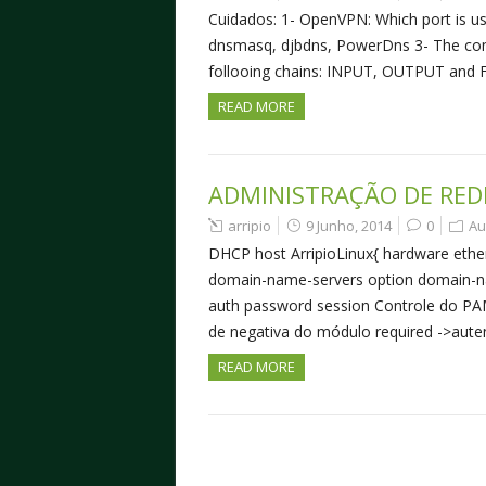
Cuidados: 1- OpenVPN: Which port is 
dnsmasq, djbdns, PowerDns 3- The coman
follooing chains: INPUT, OUTPUT an
READ MORE
ADMINISTRAÇÃO DE RED
arripio
9 Junho, 2014
0
Au
DHCP host ArripioLinux{ hardware ethern
domain-name-servers option domain-na
auth password session Controle do PAM
de negativa do módulo required ->aut
READ MORE