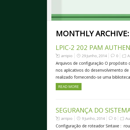
MONTHLY ARCHIVE
LPIC-2 202 PAM AUTHE
arripio
29 Junho, 2014
0
A
Arquivos de configuração O propósito 
nos aplicativos do desenvolvimento de
realizado fornecendo-se uma biblioteca 
READ MORE
SEGURANÇA DO SISTEMA
arripio
9 Junho, 2014
0
Au
Configuração de roteador Sintaxe : ro