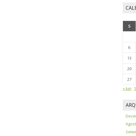
CAL
S
6
13
20
27
« Jun
S
ARQ
Deze
Agost
Sete