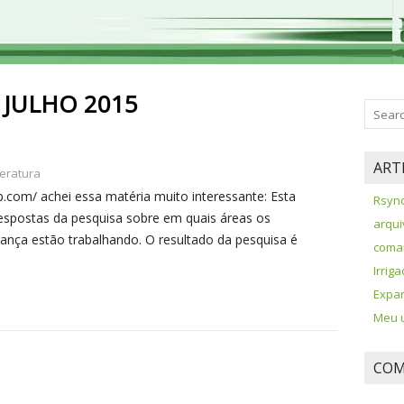
:
JULHO 2015
ART
teratura
com/ achei essa matéria muito interessante: Esta
Rsync
espostas da pesquisa sobre em quais áreas os
arqui
ança estão trabalhando. O resultado da pesquisa é
coman
Irrig
Expan
Meu u
COM