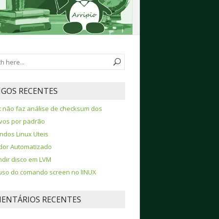
IGOS RECENTES
 não faz análise de checksum dos
vos por padrão
dos Linux Uteis
ador Automatizado
dir disco em LVM
so do comando screen no lINUX
ENTÁRIOS RECENTES