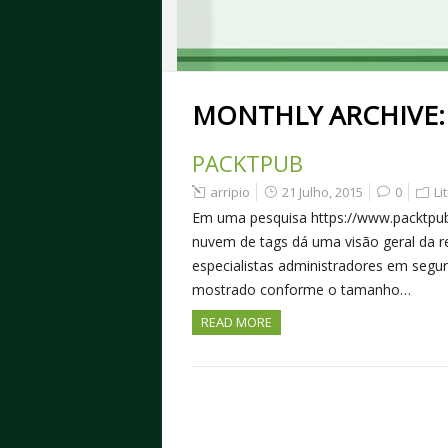
MONTHLY ARCHIVE
PACKTPUB
arripio
21 Julho, 2015
0
Li
Em uma pesquisa https://www.packtpub.
nuvem de tags dá uma visão geral da r
especialistas administradores em segur
mostrado conforme o tamanho…
READ MORE