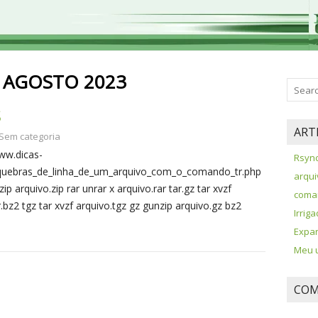
:
AGOSTO 2023
S
ART
Sem categoria
www.dicas-
Rsync
_quebras_de_linha_de_um_arquivo_com_o_comando_tr.php
arqui
arquivo.zip rar unrar x arquivo.rar tar.gz tar xvzf
coman
ar.bz2 tgz tar xvzf arquivo.tgz gz gunzip arquivo.gz bz2
Irrig
Expan
Meu u
COM