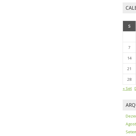
CAL
S
7
14
21
28
« Set
ARQ
Deze
Agost
Sete