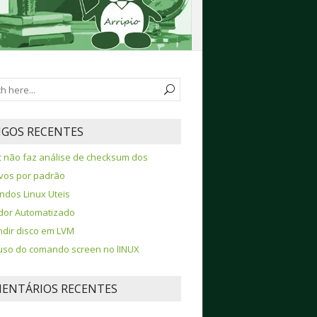
IGOS RECENTES
 não faz análise de checksum dos
vos por padrão
dos Linux Uteis
ador Automatizado
dir disco em LVM
so do comando screen no lINUX
ENTÁRIOS RECENTES