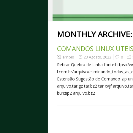
MONTHLY ARCHIVE
COMANDOS LINUX UTEI
arripio
23 Agosto, 2023
0
Retirar Quebra de Linha fonte:https://
l.com.br/arquivo/eliminando_todas_as
Estensão Sugestão de Comando zip unzip 
arquivo.tar.gz tar.bz2 tar xvjf arquivo.t
bunzip2 arquivo.bz2