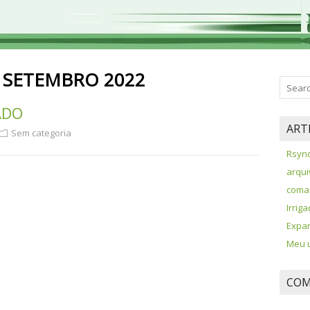
:
SETEMBRO 2022
ADO
ART
Sem categoria
Rsync
arqui
coman
Irrig
Expan
Meu u
COM