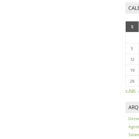
CAL
S
5
12
19
26
« Ago
ARQ
Deze
Agost
Sete