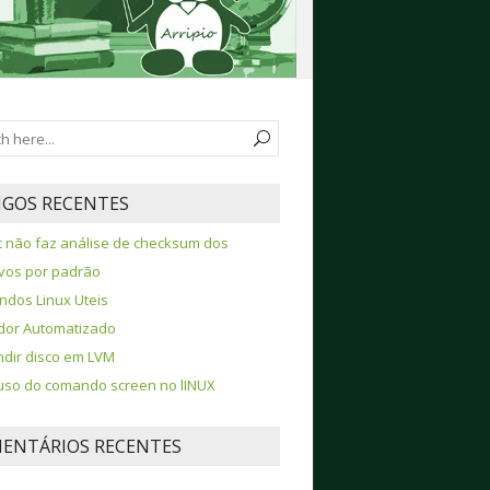
IGOS RECENTES
 não faz análise de checksum dos
vos por padrão
dos Linux Uteis
ador Automatizado
dir disco em LVM
so do comando screen no lINUX
ENTÁRIOS RECENTES