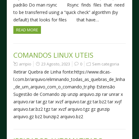
padrão Do man rsync Rsync finds files that need
to be transferred using a “quick check” algorithm (by
default) that looks for files that have…
READ MORE
COMANDOS LINUX UTEIS
arripio
23 Agosto, 2023
0
Sem categoria
Retirar Quebra de Linha fonte:https://www.dicas-
l.com.br/arquivo/eliminando_todas_as_quebras_de_linha
_de_um_arquivo_com_o_comando_tr.php Estensão
Sugestão de Comando zip unzip arquivo.zip rar unrar x
arquivo.rar tar.gz tar xvzf arquivo.tar.gz tar.bz2 tar xvjf
arquivo.tar.bz2 tgz tar xvzf arquivo.tgz gz gunzip
arquivo.gz bz2 bunzip2 arquivo.bz2