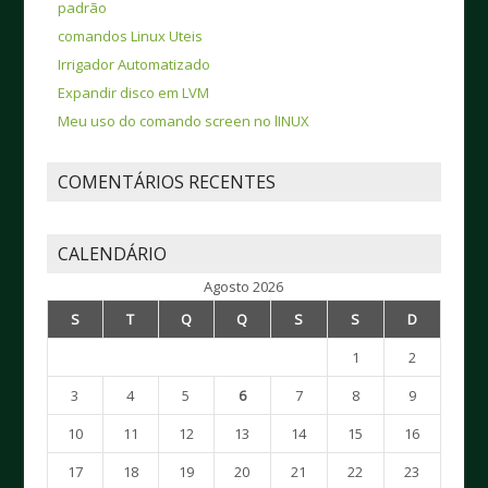
padrão
comandos Linux Uteis
Irrigador Automatizado
Expandir disco em LVM
Meu uso do comando screen no lINUX
COMENTÁRIOS RECENTES
CALENDÁRIO
Agosto 2026
S
T
Q
Q
S
S
D
1
2
3
4
5
6
7
8
9
10
11
12
13
14
15
16
17
18
19
20
21
22
23