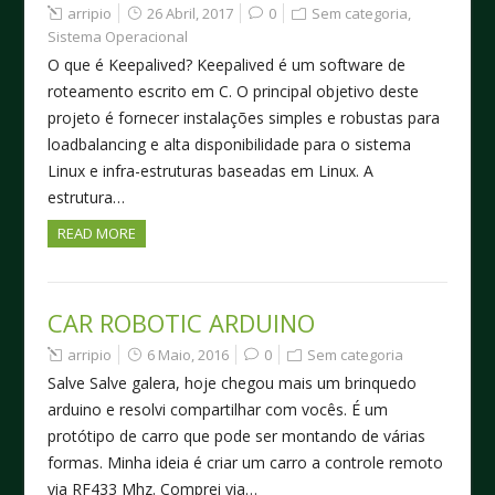
arripio
26 Abril, 2017
0
Sem categoria
,
Sistema Operacional
O que é Keepalived? Keepalived é um software de
roteamento escrito em C. O principal objetivo deste
projeto é fornecer instalações simples e robustas para
loadbalancing e alta disponibilidade para o sistema
Linux e infra-estruturas baseadas em Linux. A
estrutura…
READ MORE
CAR ROBOTIC ARDUINO
arripio
6 Maio, 2016
0
Sem categoria
Salve Salve galera, hoje chegou mais um brinquedo
arduino e resolvi compartilhar com vocês. É um
protótipo de carro que pode ser montando de várias
formas. Minha ideia é criar um carro a controle remoto
via RF433 Mhz. Comprei via…