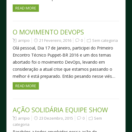
READ MORE
O MOVIMENTO DEVOPS
arripio
21 Fevereiro, 2016
0
Sem categoria
Olá pessoal, Dia 17 de Janeiro, participei do Primeiro
Encontro Técnico Puppet-BR 2016 e um dos temas
abortado foi o movimento DevOps, levando em
consideração a atual crise que estamos passando o
melhor é está preparado. Então pesando nesse viés…
READ MORE
AÇÃO SOLIDÁRIA EQUIPE SHOW
arripio
23 Dezembro, 2015
0
Sem
categoria
Parabéns a todos envolvidos nessa ação de