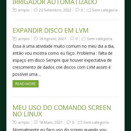
IRRIGADOR AUTOMATIZADO
arripio
22 Setembro, 2022
0
Sem categoria
EXPANDIR DISCO EM LVM
arripio
18 Agosto, 2021
0
Sem categoria
Essa á uma atividade muito comum no meu dia a dia,
então vou mostra como eu faço. Problema : falta de
espaço em disco Sempre que houver expectativa de
crescimento de dados crie discos com LVM assim é
possível uma…
READ MORE
MEU USO DO COMANDO SCREEN
NO LINUX
arripio
18 Maio, 2021
0
Sem categoria
Normalmente eu faço uso do screen quando vou