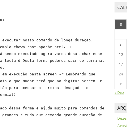
CAL
o:

S
 executar nosso comando de longa duração.

3
emplo chown root.apache html/ -R

á sendo executado agora vamos desatachar esse 
10
a tecla 
d
 Desta forma podemos sair do terminal 
17
o.

24
 em execução basta 
screen -r
 Lembrando que 
ais o que mudar será que ao digitar screen -r 
31
tão para acessar o terminal desejado  o 
« Dez
ermial)

ARQ
ado dessa forma e ajuda muito para comandos de 
 grandes e tudo que demanda grande duração de 
Deze
Agost