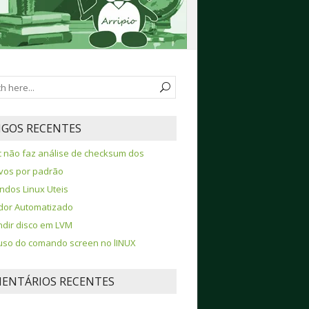
IGOS RECENTES
 não faz análise de checksum dos
vos por padrão
dos Linux Uteis
ador Automatizado
dir disco em LVM
so do comando screen no lINUX
ENTÁRIOS RECENTES