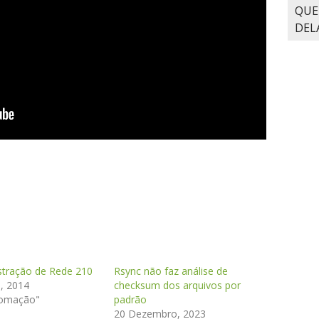
QUE
DELA
stração de Rede 210
Rsync não faz análise de
, 2014
checksum dos arquivos por
tomação"
padrão
20 Dezembro, 2023