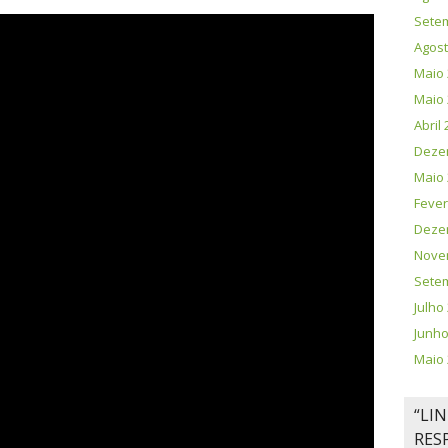
Sete
Agost
Maio 
Maio 
Abril
Deze
Maio 
Fever
Deze
Nove
Sete
Julho
Junho
Maio 
“LI
RES