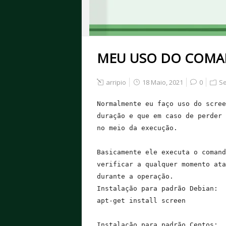
MEU USO DO COMA
arripio
18 Maio, 2021
0
Se
Normalmente eu faço uso do scree
duração e que em caso de perder 
no meio da execução.

Basicamente ele executa o comand
verificar a qualquer momento ata
durante a operação.

Instalação para padrão Debian:

apt-get install screen

Instalação para padrão Centos:
